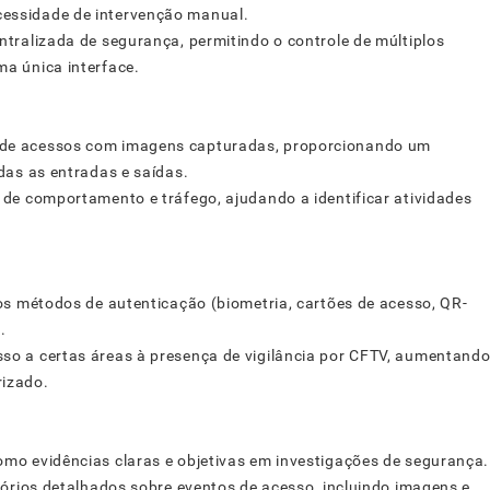
cessidade de intervenção manual.
entralizada de segurança, permitindo o controle de múltiplos
ma única interface.
de acessos com imagens capturadas, proporcionando um
odas as entradas e saídas.
 de comportamento e tráfego, ajudando a identificar atividades
os métodos de autenticação (biometria, cartões de acesso, QR-
.
so a certas áreas à presença de vigilância por CFTV, aumentand
rizado.
mo evidências claras e objetivas em investigações de segurança.
tórios detalhados sobre eventos de acesso, incluindo imagens e