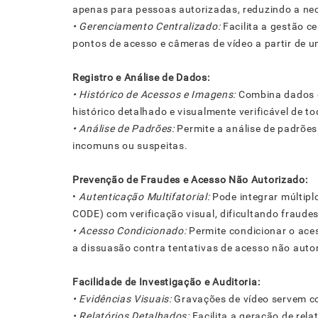
apenas para pessoas autorizadas, reduzindo a ne
• Gerenciamento Centralizado:
Facilita a gestão c
pontos de acesso e câmeras de vídeo a partir de u
Registro e Análise de Dados:
• Histórico de Acessos e Imagens:
Combina dados 
histórico detalhado e visualmente verificável de t
• Análise de Padrões:
Permite a análise de padrões
incomuns ou suspeitas.
Prevenção de Fraudes e Acesso Não Autorizado:
•
Autenticação Multifatorial:
Pode integrar múltipl
CODE) com verificação visual, dificultando fraudes
• Acesso Condicionado:
Permite condicionar o aces
a dissuasão contra tentativas de acesso não auto
Facilidade de Investigação e Auditoria:
• Evidências Visuais:
Gravações de vídeo servem co
• Relatórios Detalhados:
Facilita a geração de rela