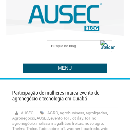
MENU
Participação de mulheres marca evento de
agronegócio e tecnologia em Cuiabá
AUSEC
AGRO
agrobusiness
agroligadas
,
,
,
Agronegócio
AUSEC
evento
IoT
iot day
IoT no
,
,
,
,
,
agronegócio
melissa magalhães freitas
novo agro
,
,
,
Thelma Troise
Tudo sobre IoT
wagner figueiredo
wdc
,
,
,