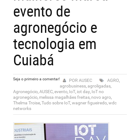
evento de
agronegócio e
tecnologia em
Cuiabá
Seja o primeiro a comentar!
POR AUSEC
AGRO
,
agrobusiness
agroligadas
,
,
Agronegócio
AUSEC
evento
IoT
iot day
IoT no
,
,
,
,
,
agronegócio
melissa magalhães freitas
novo agro
,
,
,
Thelma Troise
Tudo sobre IoT
wagner figueiredo
wdc
,
,
,
networks