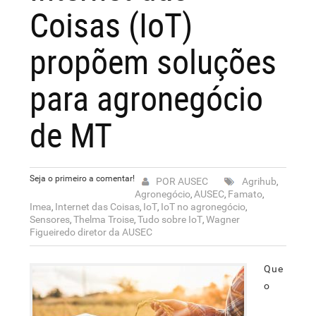
Coisas (IoT)
propõem soluções
para agronegócio
de MT
Seja o primeiro a comentar!
POR AUSEC
Agrihub
,
Agronegócio
AUSEC
Famato
,
,
,
Imea
Internet das Coisas
IoT
IoT no agronegócio
,
,
,
,
Sensores
Thelma Troise
Tudo sobre IoT
Wagner
,
,
,
Figueiredo diretor da AUSEC
Que
o