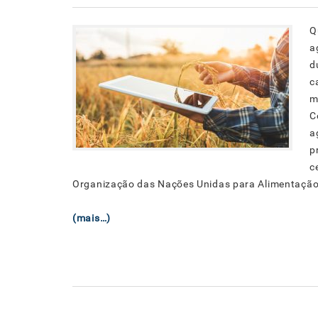
Q
a
d
c
m
C
a
p
c
Organização das Nações Unidas para Alimentação 
(mais…)