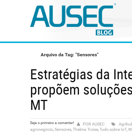
Arquivo da Tag: "Sensores"
Estratégias da Int
propõem soluções
MT
Seja o primeiro a comentar!
POR AUSEC
Agrihu
agronegócio
Sensores
Thelma Troise
Tudo sobre IoT
W
,
,
,
,