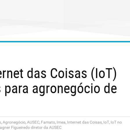
ernet das Coisas (IoT)
 para agronegócio de
b
Agronegócio
AUSEC
Famato
Imea
Internet das Coisas
IoT
IoT no
,
,
,
,
,
,
,
agner Figueiredo diretor da AUSEC